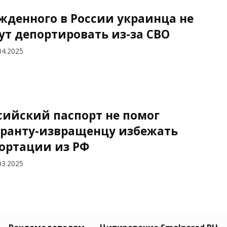
жденного в России украинца не
ут депортировать из-за СВО
04.2025
сийский паспорт не помог
ранту-извращенцу избежать
ортации из РФ
03.2025
хочу здесь жить!»: украинец уже