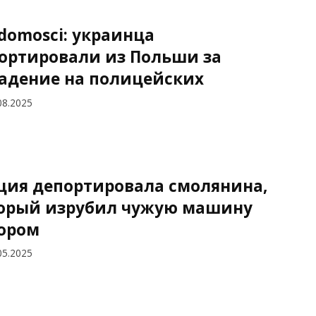
domosci: украинца
ортировали из Польши за
адение на полицейских
08.2025
ция депортировала смолянина,
орый изрубил чужую машину
ором
05.2025