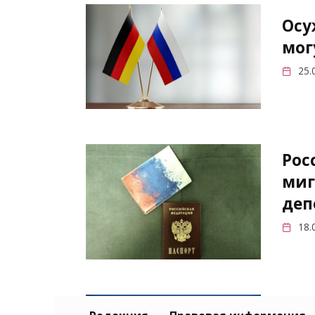
Осу
мог
25.
Рос
миг
деп
18.
«Я 