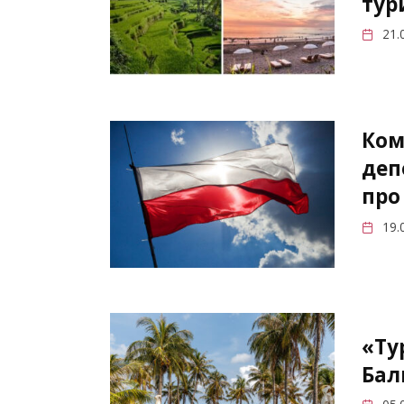
тур
21.
Ком
деп
про
19.
«Ту
Бал