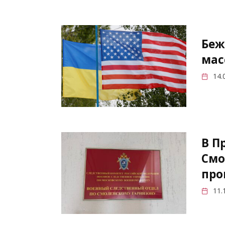
Беж
мас
14.
В П
Смо
про
11.