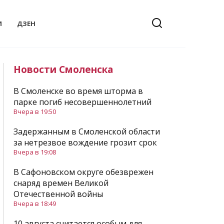
И
ДЗЕН
Новости Смоленска
В Смоленске во время шторма в
парке погиб несовершеннолетний
Вчера в 19:50
Задержанным в Смоленской области
за нетрезвое вождение грозит срок
Вчера в 19:08
В Сафоновском округе обезврежен
снаряд времен Великой
Отечественной войны
Вчера в 18:49
10 августа считается особым для