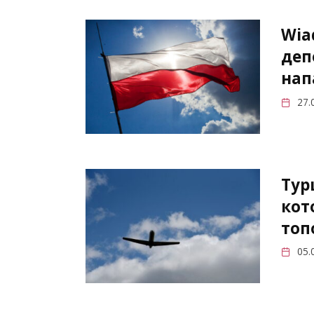
Wia
деп
нап
27.
Тур
кот
топ
05.