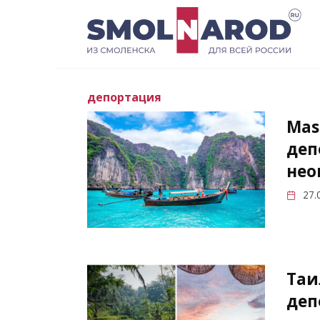
Перейти
к
содержанию
депортация
Mas
деп
нео
27.
Таи
деп