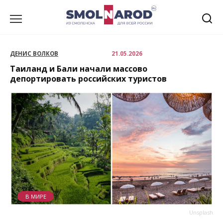
Перейти
к
содержанию
ДЕНИС ВОЛКОВ
21.05.2026
Таиланд и Бали начали массово
депортировать российских туристов
В МИРЕ
Unsplash