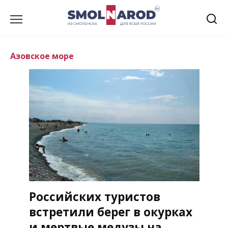
Перейти
к
содержанию
Азовское море
Российских туристов
встретили берег в окурках
и мертвые медузы на