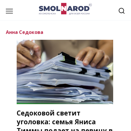
Перейти
к
содержанию
Анна Седокова
Седоковой светит
уголовка: семья Яниса
Тиммы подает на певицу в