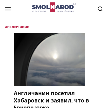
Перейти
к
содержанию
англичанин
Англичанин посетил
Хабаровск и заявил, что в
Европе хуже