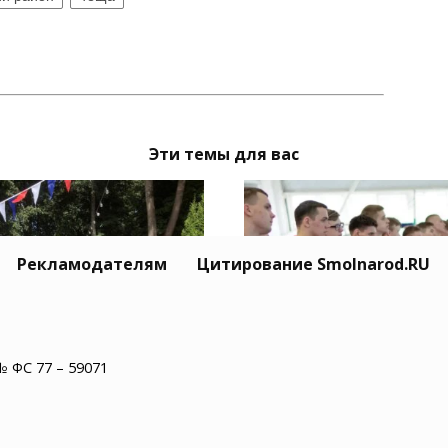
Эти темы для вас
Рекламодателям
Цитирование Smolnarod.RU
инок отмечает 100-
В Смоленской област
№ ФС 77 – 59071
е в статусе города
отмечают День
физкультурника