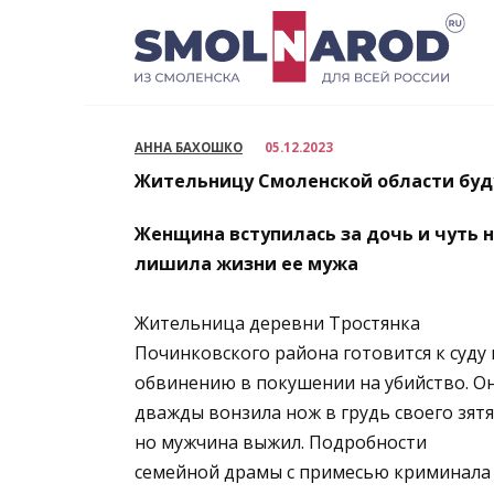
Перейти
к
содержанию
АННА БАХОШКО
05.12.2023
Жительницу Смоленской области буду
Женщина вступилась за дочь и чуть 
лишила жизни ее мужа
Жительница деревни Тростянка
Починковского района готовится к суду 
обвинению в покушении на убийство. О
дважды вонзила нож в грудь своего зятя
но мужчина выжил. Подробности
семейной драмы с примесью криминала