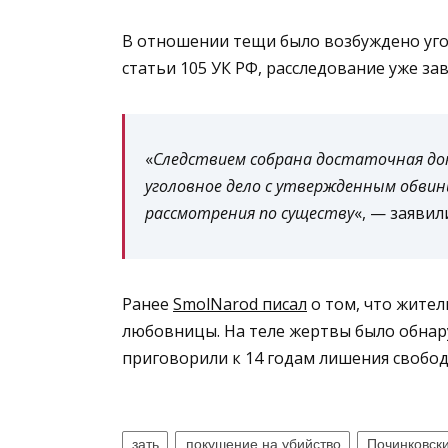
В отношении тещи было возбуждено уголо
статьи 105 УК РФ, расследование уже за
«
Следствием собрана достаточная дока
уголовное дело с утвержденным обвин
рассмотрения по существу
«, — заявил
Ранее
SmolNarod писал
о том, что жител
любовницы. На теле жертвы было обнар
приговорили к 14 годам лишения свобод
зать
покушение на убийство
Починковск