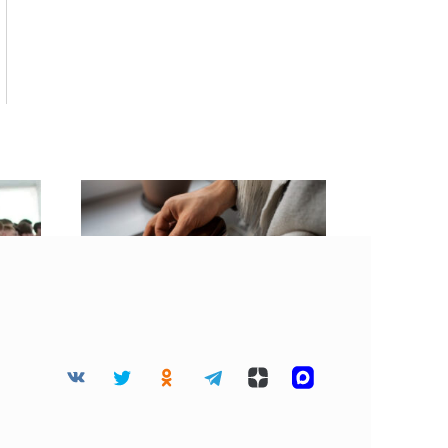
и
Уровень безработицы в
Смоленской области
вырос на 13,5% за год