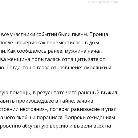
Фото: pexels.com
 все участники событий были пьяны. Троица
 после «вечеринка» переместилась в дом
ли. Как
сообщалось ранее
, мужчина начал
ерва женщина попыталась оттащить зятя от
но. Тогда-то на глаза отчаявшейся смолянки и
орую помощь, в результате чего раненый выжил.
тавить произошедшее в тайне, заявив
стоянии нестояния», потерял равновесие и упал
за чего якобы и поранился. Вопреки ожиданиям
ровенно абсурдную версию и вывели всех на