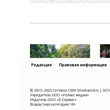
Редакция
Правовая информация
Поч
© 2013–2025 Сетевое СМИ Smolnarod.ru | ЭЛ 
Учредитель ООО «Роликс медиа»
В Рославльском округе из
лети
Издатель ООО «Ё-Сервис»
реки Остер извлекли
Возрастная категория 16+
тело 55-летнего мужчины