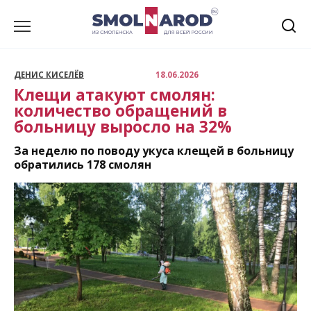
Перейти
к
содержанию
ДЕНИС КИСЕЛЁВ
18.06.2026
Клещи атакуют смолян:
количество обращений в
больницу выросло на 32%
За неделю по поводу укуса клещей в больницу
обратились 178 смолян