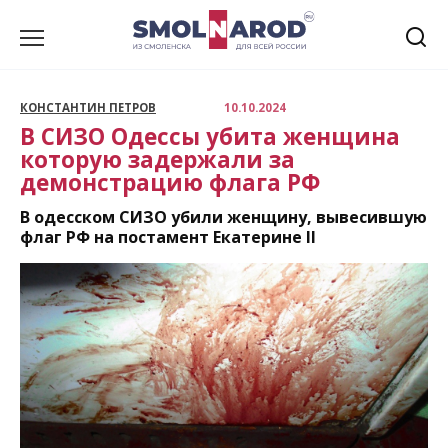
Перейти
к
содержанию
КОНСТАНТИН ПЕТРОВ
10.10.2024
В СИЗО Одессы убита женщина
которую задержали за
демонстрацию флага РФ
В одесском СИЗО убили женщину, вывесившую
флаг РФ на постамент Екатерине II