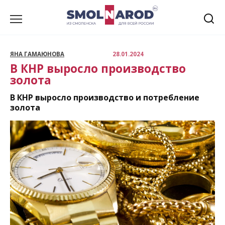
Перейти
к
содержанию
ЯНА ГАМАЮНОВА
28.01.2024
В КНР выросло производство
золота
В КНР выросло производство и потребление
золота