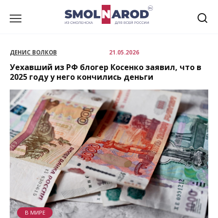
Перейти
к
содержанию
ДЕНИС ВОЛКОВ
21.05.2026
Уехавший из РФ блогер Косенко заявил, что в
2025 году у него кончились деньги
В МИРЕ