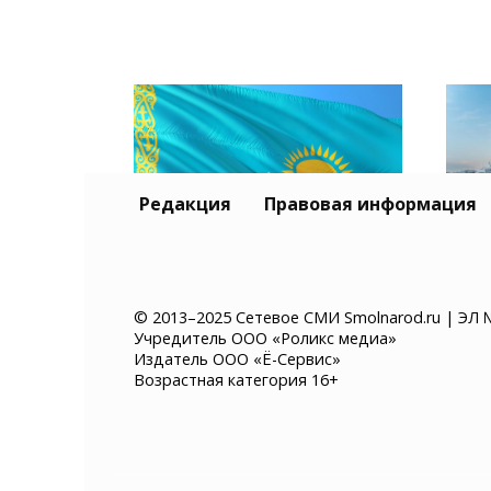
Редакция
Правовая информация
Тур
Казахстан хочет ввести
и К
© 2013–2025 Сетевое СМИ Smolnarod.ru | ЭЛ 
Учредитель ООО «Роликс медиа»
платное разрешение на
без
Издатель ООО «Ё-Сервис»
въезд для иностранцев
суд
Возрастная категория 16+
мор