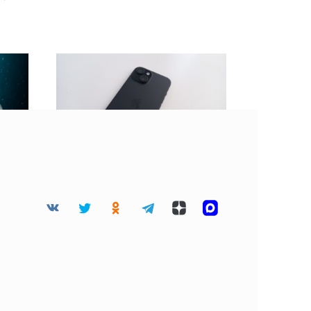
 45
BGR: Не стоит клеить
дца
защитную пленку на
разбитый экран
смартфона