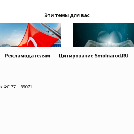
Эти темы для вас
Рекламодателям
Цитирование Smolnarod.RU
Житель США пережил
ция призвала Москву
минут остановки сер
иев обеспечить
№ ФС 77 – 59071
и увидел рай
опасность
оходства в Черном
е