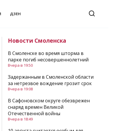
И
ДЗЕН
Новости Смоленска
В Смоленске во время шторма в
парке погиб несовершеннолетний
Вчера в 19:50
Задержанным в Смоленской области
за нетрезвое вождение грозит срок
Вчера в 19:08
В Сафоновском округе обезврежен
снаряд времен Великой
Отечественной войны
Вчера в 18:49
10 августа считается особым для