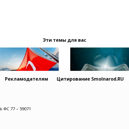
Эти темы для вас
Рекламодателям
Цитирование Smolnarod.RU
Житель США пережил
ция призвала Москву
минут остановки сер
иев обеспечить
№ ФС 77 – 59071
и увидел рай
опасность
оходства в Черном