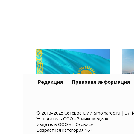
Редакция
Правовая информация
Тур
Казахстан хочет ввести
и К
© 2013–2025 Сетевое СМИ Smolnarod.ru | ЭЛ 
Учредитель ООО «Роликс медиа»
платное разрешение на
без
Издатель ООО «Ё-Сервис»
въезд для иностранцев
суд
Возрастная категория 16+