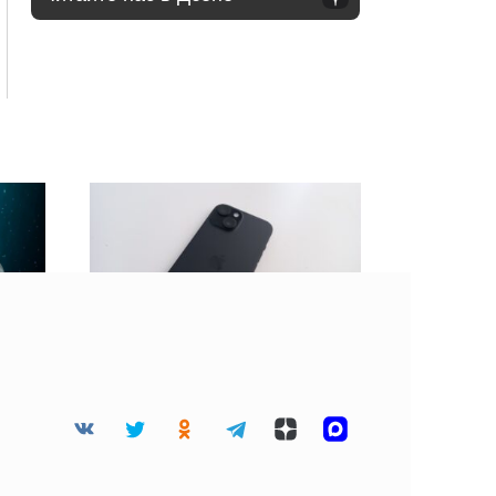
 45
BGR: Не стоит клеить
дца
защитную пленку на
разбитый экран
смартфона