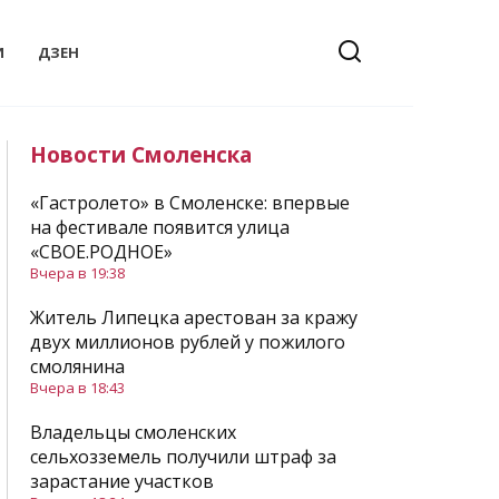
И
ДЗЕН
Новости Смоленска
«Гастролето» в Смоленске: впервые
на фестивале появится улица
«СВОЕ.РОДНОЕ»
Вчера в 19:38
Житель Липецка арестован за кражу
двух миллионов рублей у пожилого
смолянина
Вчера в 18:43
Владельцы смоленских
сельхозземель получили штраф за
зарастание участков