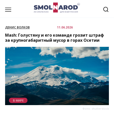
Перейти
к
содержанию
ДЕНИС ВОЛКОВ
11.06.2026
Mash: Голустяну и его команде грозит штраф
за крупногабаритный мусор в горах Осетии
В МИРЕ
Фото: shutterstock