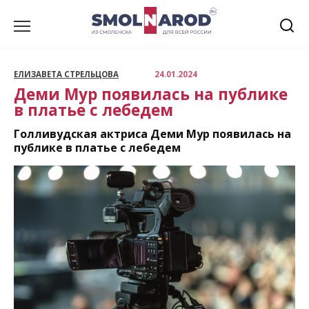
Перейти
к
содержанию
ЕЛИЗАВЕТА СТРЕЛЬЦОВА
24.01.2024
Деми Мур появилась на публике
в платье с лебедем
Голливудская актриса Деми Мур появилась на
публике в платье с лебедем