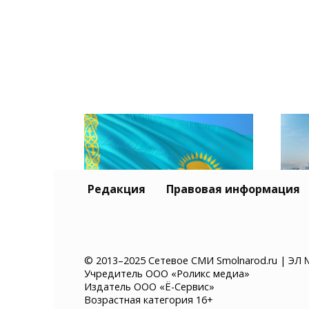
Редакция
Правовая информация
Тур
Казахстан хочет ввести
и К
© 2013–2025 Сетевое СМИ Smolnarod.ru | ЭЛ 
Учредитель ООО «Роликс медиа»
платное разрешение на
без
Издатель ООО «Ё-Сервис»
въезд для иностранцев
суд
Возрастная категория 16+