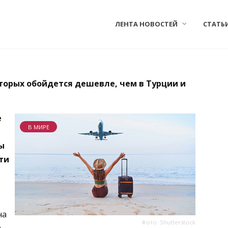
ЛЕНТА НОВОСТЕЙ
СТАТЬ
оторых обойдется дешевле, чем в Турции и
е
В МИРЕ
ь
ы
ти
на
Фото: Shutterstock
.