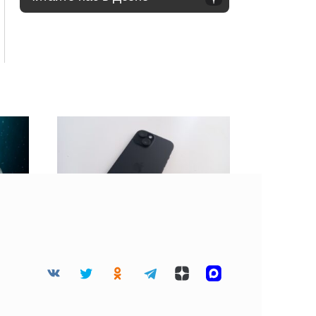
 45
BGR: Не стоит клеить
дца
защитную пленку на
разбитый экран
смартфона