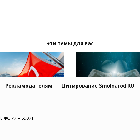
Эти темы для вас
Рекламодателям
Цитирование Smolnarod.RU
Житель США пережил
ция призвала Москву
минут остановки сер
иев обеспечить
№ ФС 77 – 59071
и увидел рай
опасность
оходства в Черном