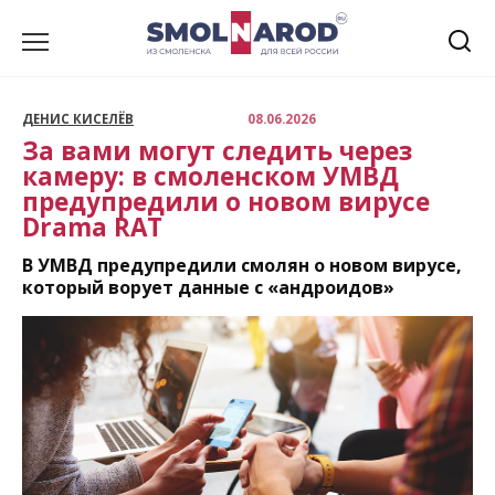
Перейти
к
содержанию
ДЕНИС КИСЕЛЁВ
08.06.2026
За вами могут следить через
камеру: в смоленском УМВД
предупредили о новом вирусе
Drama RAT
В УМВД предупредили смолян о новом вирусе,
который ворует данные с «андроидов»