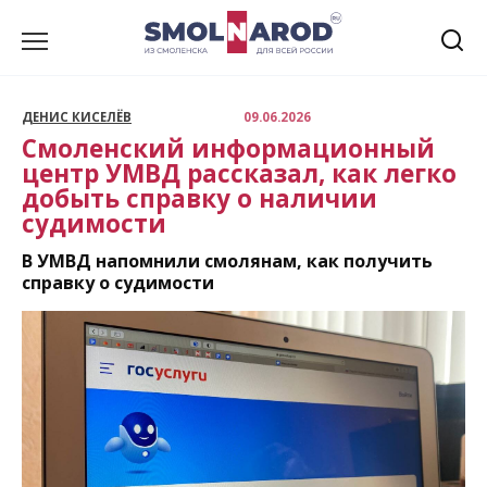
Перейти
к
содержанию
ДЕНИС КИСЕЛЁВ
09.06.2026
Смоленский информационный
центр УМВД рассказал, как легко
добыть справку о наличии
судимости
В УМВД напомнили смолянам, как получить
справку о судимости