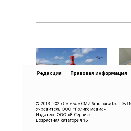
Редакция
Правовая информация
«Гастролето» в
Жит
© 2013–2025 Сетевое СМИ Smolnarod.ru | ЭЛ 
Учредитель ООО «Роликс медиа»
Смоленске: впервые на
арес
Издатель ООО «Ё-Сервис»
фестивале появится
мил
Возрастная категория 16+
улица «СВОЕ.РОДНОЕ»
пож