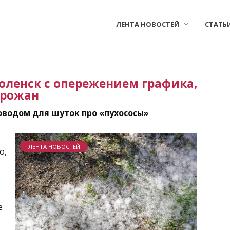
ЛЕНТА НОВОСТЕЙ
СТАТЬ
оленск с опережением графика,
орожан
поводом для шуток про «пухососы»
ЛЕНТА НОВОСТЕЙ
о,
е