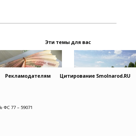
Эти темы для вас
Рекламодателям
Цитирование Smolnarod.RU
ель Липецка
Владельцы смоленск
№ ФС 77 – 59071
тован за кражу двух
сельхозземель полу
лионов рублей у
штраф за зарастание
илого смолянина
участков