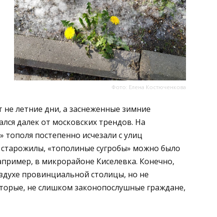
Фото: Елена Костюченкова
 не летние дни, а заснеженные зимние
ался далек от московских трендов. На
 тополя постепенно исчезали с улиц
т старожилы, «тополиные сугробы» можно было
пример, в микрорайоне Киселевка. Конечно,
здухе провинциальной столицы, но не
оторые, не слишком законопослушные граждане,