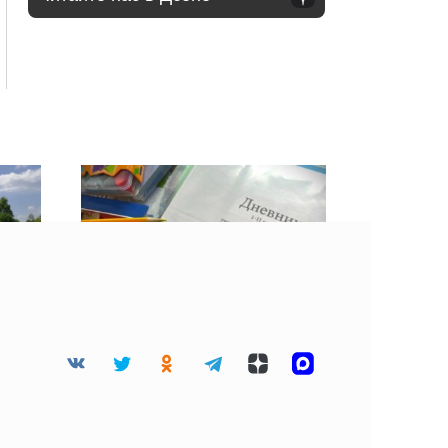
их
Сравниваем цены на
чили
пиджаки, комплекты и
школьные вещи в
Смоленске