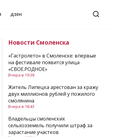
И
ДЗЕН
Новости Смоленска
«Гастролето» в Смоленске: впервые
на фестивале появится улица
«СВОЕ.РОДНОЕ»
Вчера в 19:38
Житель Липецка арестован за кражу
двух миллионов рублей у пожилого
смолянина
Вчера в 18:43
Владельцы смоленских
сельхозземель получили штраф за
зарастание участков