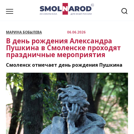
Перейти
к
содержанию
МАРИНА БОБЫЛЕВА
06.06.2026
В день рождения Александра
Пушкина в Смоленске проходят
праздничные мероприятия
Смоленск отмечает день рождения Пушкина