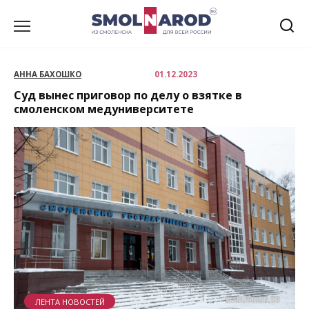
Перейти
к
содержанию
АННА БАХОШКО
01.12.2023
Суд вынес приговор по делу о взятке в
смоленском медуниверситете
ЛЕНТА НОВОСТЕЙ