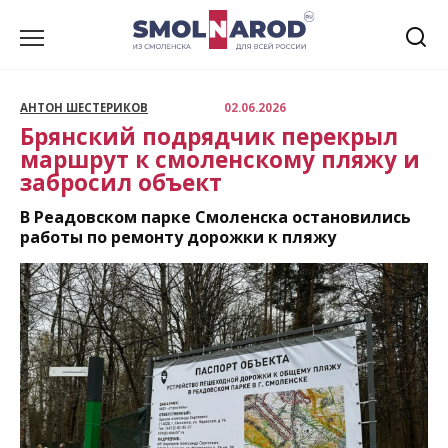
Перейти
к
содержанию
АНТОН ШЕСТЕРИКОВ
02.06.2026
Брянский подрядчик перекрыл
маршрут к смоленскому пляжу и
забросил объект
В Реадовском парке Смоленска остановились
работы по ремонту дорожки к пляжу