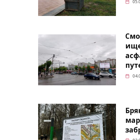
05.
Смо
ище
асф
пут
04.
Бря
мар
заб