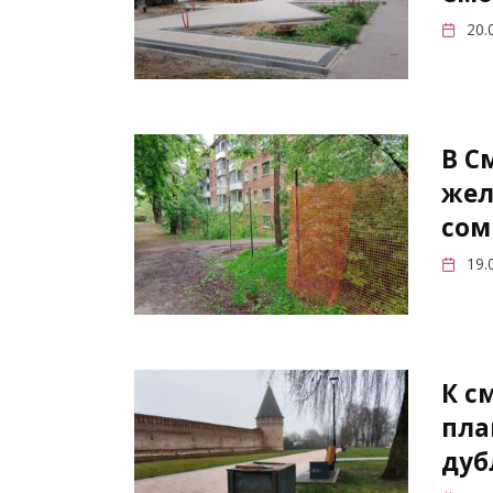
20.
В С
жел
сом
19.
К с
пла
дуб