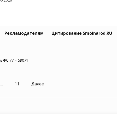
06.2026
ленское благоустройство
Рекламодателям
Цитирование Smolnarod.RU
кует отправиться в овраг после
чтожения зеленых насаждений
05.2026
№ ФС 77 – 59071
…
11
Далее