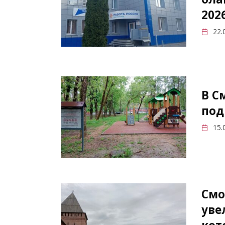
202
22.
В С
под
15.
Смо
уве