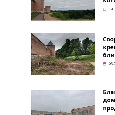
кот
14.
Соо
кре
бли
03.
Бла
дом
про