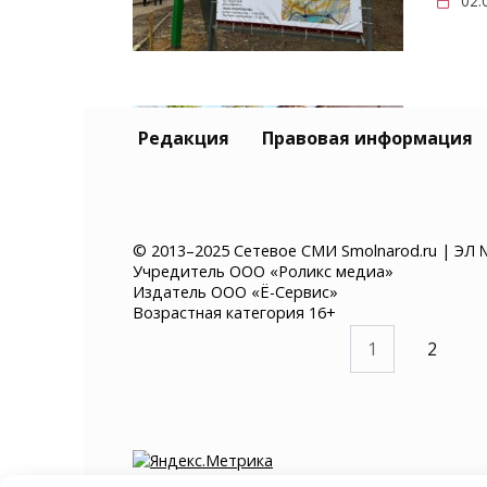
02.
Смо
Редакция
Правовая информация
рис
уни
26.
© 2013–2025 Сетевое СМИ Smolnarod.ru | ЭЛ 
Учредитель ООО «Роликс медиа»
Издатель ООО «Ё-Сервис»
Возрастная категория 16+
Пагинация
1
2
записей