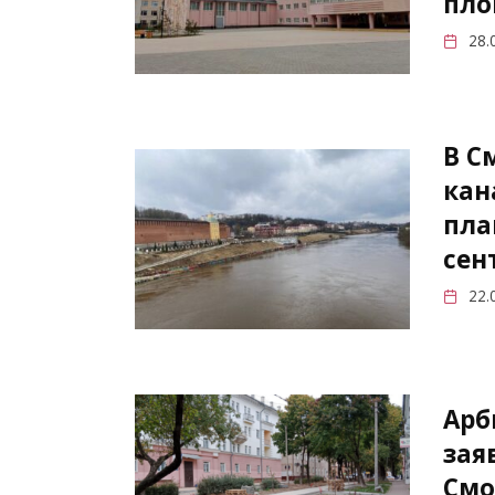
пл
28.
В С
кан
пла
сен
22.
Арб
зая
Смо