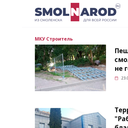
Перейти
к
содержанию
МКУ Строитель
Пеш
смо
не 
23.
Тер
"Ра
бла