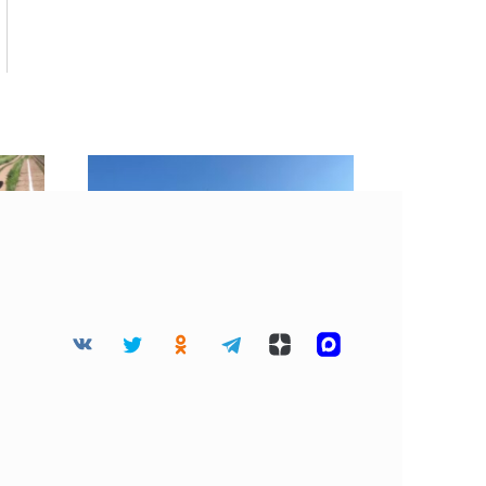
мьи
«Хорошие» облака
есте
затянули небо Москвы 4
августа