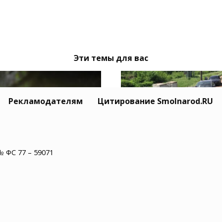
Эти темы для вас
Рекламодателям
Цитирование Smolnarod.RU
№ ФС 77 – 59071
Тайный Mitsubishi се
одмосковье водитель
Усольцевых исчез вм
обуса нашел в салоне
с семьёй
епаху