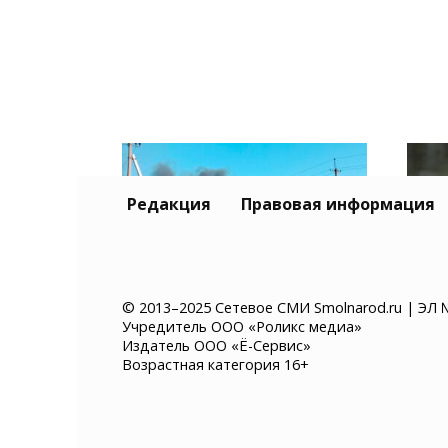
Редакция
Правовая информация
© 2013–2025 Сетевое СМИ Smolnarod.ru | ЭЛ 
Учредитель ООО «Роликс медиа»
Склад Wildberries в
В П
Издатель ООО «Ё-Сервис»
Самарской области
авт
Возрастная категория 16+
выгорел полностью
чер