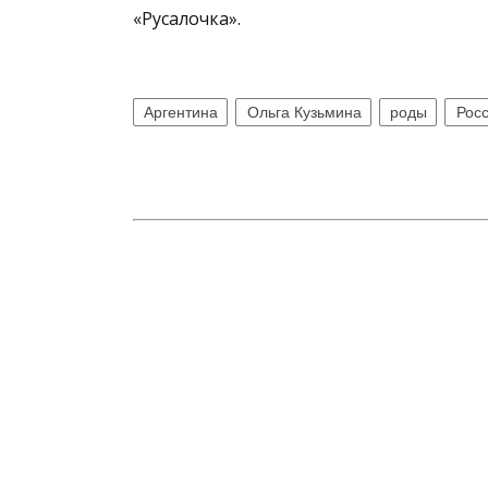
«Русалочка».
Аргентина
Ольга Кузьмина
роды
Рос