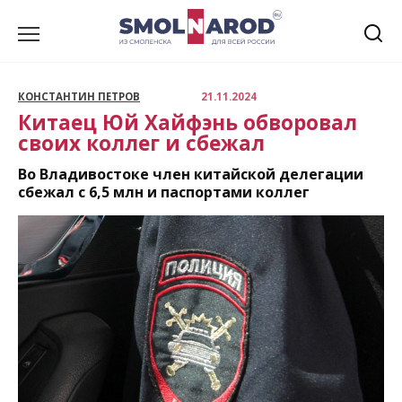
Перейти
к
содержанию
КОНСТАНТИН ПЕТРОВ
21.11.2024
Китаец Юй Хайфэнь обворовал
своих коллег и сбежал
Во Владивостоке член китайской делегации
сбежал с 6,5 млн и паспортами коллег