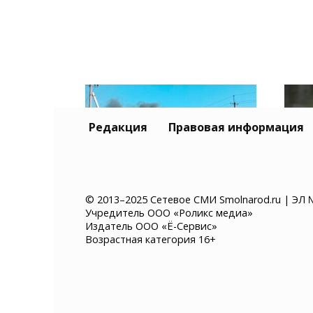
Редакция
Правовая информация
© 2013–2025 Сетевое СМИ Smolnarod.ru | ЭЛ 
Учредитель ООО «Роликс медиа»
Склад Wildberries в
В П
Издатель ООО «Ё-Сервис»
Самарской области
авт
Возрастная категория 16+
выгорел полностью
чер