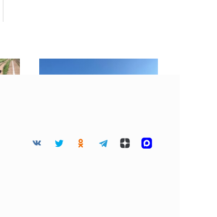
мьи
«Хорошие» облака
есте
затянули небо Москвы 4
августа