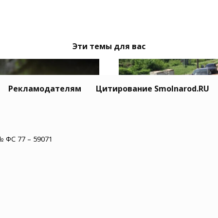
Эти темы для вас
Рекламодателям
Цитирование Smolnarod.RU
№ ФС 77 – 59071
Тайный Mitsubishi се
одмосковье водитель
Усольцевых исчез вм
обуса нашел в салоне
с семьёй
епаху