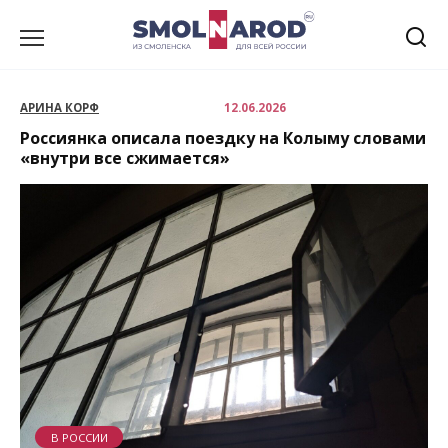
Перейти
к
содержанию
АРИНА КОРФ
12.06.2026
Россиянка описала поездку на Колыму словами
«внутри все сжимается»
В РОССИИ