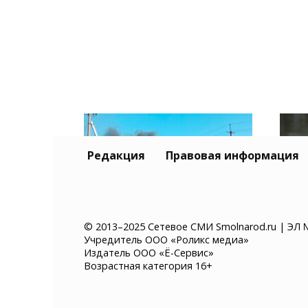
Редакция
Правовая информация
© 2013–2025 Сетевое СМИ Smolnarod.ru | ЭЛ 
Учредитель ООО «Роликс медиа»
Склад Wildberries в
В П
Издатель ООО «Ё-Сервис»
Самарской области
авт
Возрастная категория 16+
выгорел полностью
чер