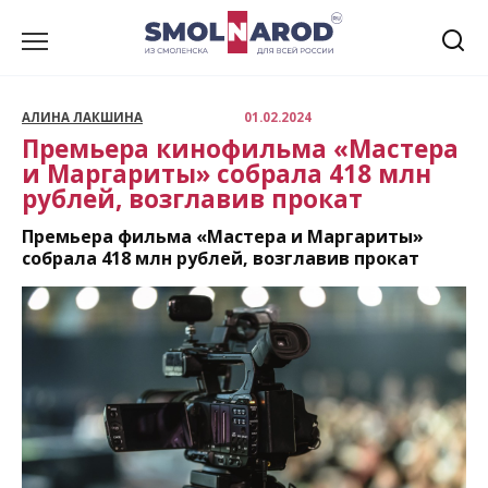
Перейти
к
содержанию
АЛИНА ЛАКШИНА
01.02.2024
Премьера кинофильма «Мастера
и Маргариты» собрала 418 млн
рублей, возглавив прокат
Премьера фильма «Мастера и Маргариты»
собрала 418 млн рублей, возглавив прокат