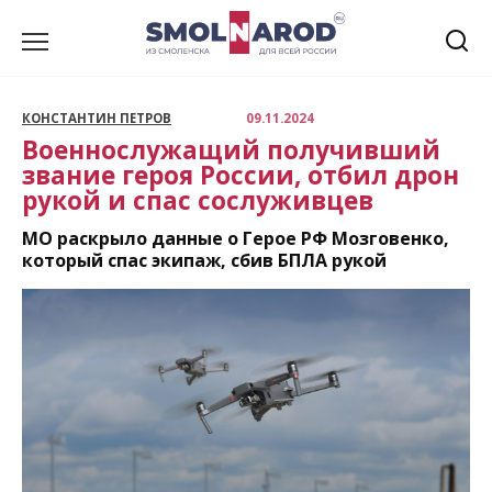
Перейти
к
содержанию
КОНСТАНТИН ПЕТРОВ
09.11.2024
Военнослужащий получивший
звание героя России, отбил дрон
рукой и спас сослуживцев
МО раскрыло данные о Герое РФ Мозговенко,
который спас экипаж, сбив БПЛА рукой