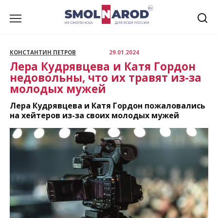
Перейти
к
содержанию
КОНСТАНТИН ПЕТРОВ
29.01.2024
Лера Кудрявцева и Катя Гордон
недовольны, что их травят из-за
молодых мужей
Лера Кудрявцева и Катя Гордон пожаловались
на хейтеров из-за своих молодых мужей