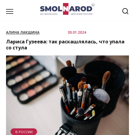
Перейти
к
содержанию
АЛИНА ЛАКШИНА
30.01.2024
Лариса Гузеева: так раскашлялась, что упала
со стула
В РОССИИ