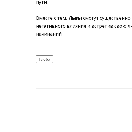
пути.
Вместе с тем,
Львы
смогут существенно
негативного влияния и встретив свою л
начинаний.
Глоба