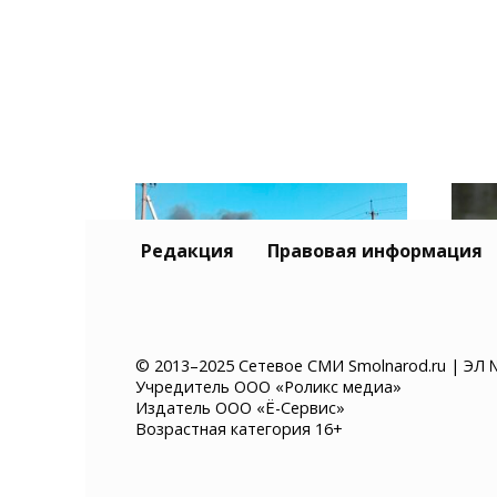
Редакция
Правовая информация
© 2013–2025 Сетевое СМИ Smolnarod.ru | ЭЛ 
Учредитель ООО «Роликс медиа»
Склад Wildberries в
В П
Издатель ООО «Ё-Сервис»
Самарской области
авт
Возрастная категория 16+
выгорел полностью
чер