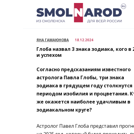
Перейти
к
содержанию
ЯНА ГАМАЮНОВА
18.12.2024
Глоба назвал 3 знака зодиака, кого в
и успехом
Согласно предсказаниям известного
астролога Павла Глобы, три знака
зодиака в грядущем году столкнутся 
периодом изобилия и процветания. К
же окажется наиболее удачливым в
зодиакальном круге?
Астролог Павел Глоба представил прогн
на 2025 год, который будет проходить п