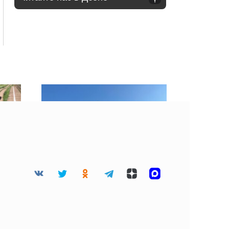
мьи
«Хорошие» облака
есте
затянули небо Москвы 4
августа