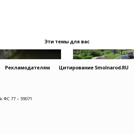
Эти темы для вас
Рекламодателям
Цитирование Smolnarod.RU
№ ФС 77 – 59071
Тайный Mitsubishi се
одмосковье водитель
Усольцевых исчез вм
обуса нашел в салоне
с семьёй
епаху