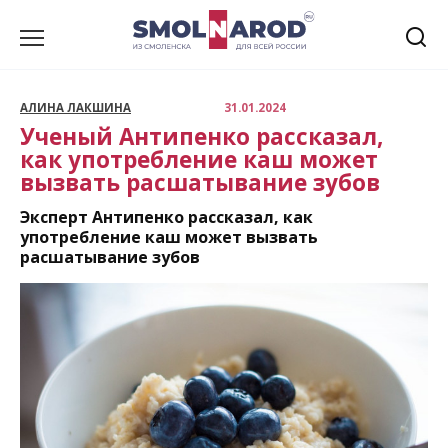
Перейти
к
содержанию
АЛИНА ЛАКШИНА
31.01.2024
Ученый Антипенко рассказал,
как употребление каш может
вызвать расшатывание зубов
Эксперт Антипенко рассказал, как
употребление каш может вызвать
расшатывание зубов