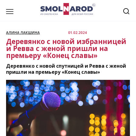
Перейти
к
содержанию
АЛИНА ЛАКШИНА
01.02.2024
Деревянко с новой избранницей
и Ревва с женой пришли на
премьеру «Конец славы»
Деревянко с новой спутницей и Ревва с женой
пришли на премьеру «Конец славы»