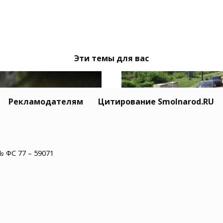
Эти темы для вас
Рекламодателям
Цитирование Smolnarod.RU
№ ФС 77 – 59071
Тайный Mitsubishi се
одмосковье водитель
Усольцевых исчез вм
обуса нашел в салоне
с семьёй
епаху