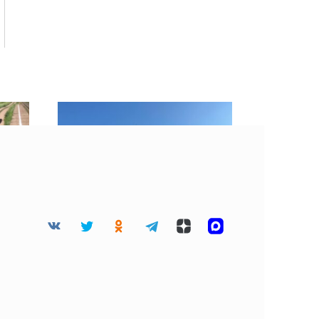
мьи
«Хорошие» облака
есте
затянули небо Москвы 4
августа