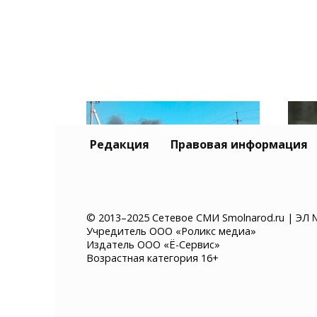
Редакция
Правовая информация
© 2013–2025 Сетевое СМИ Smolnarod.ru | ЭЛ 
Учредитель ООО «Роликс медиа»
Склад Wildberries в
В П
Издатель ООО «Ё-Сервис»
Самарской области
авт
Возрастная категория 16+
выгорел полностью
чер