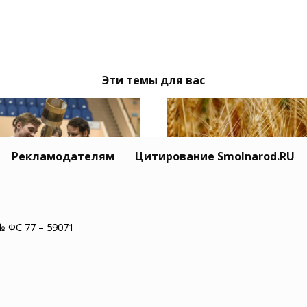
Эти темы для вас
Рекламодателям
Цитирование Smolnarod.RU
ший вратарь
Аграрии Смоленской
№ ФС 77 – 59071
тралиги сезона
области подвели ито
/26 остаётся в
сбора урожая зернов
авутиче»