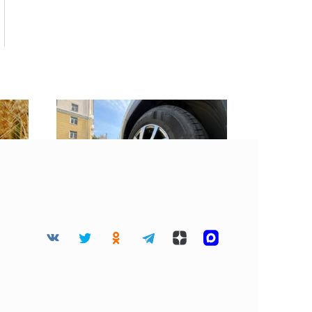
Житель Смоленска
ги
лишился 120 тысяч
ых
рублей при покупке шин
через интернет