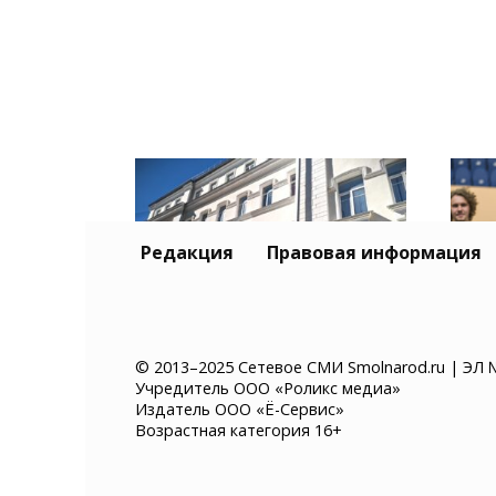
Редакция
Правовая информация
От Брянска до Якутии: в
Луч
© 2013–2025 Сетевое СМИ Smolnarod.ru | ЭЛ 
Учредитель ООО «Роликс медиа»
СмолГУ завершился
Экс
Издатель ООО «Ё-Сервис»
первый этап зачисления
2025
Возрастная категория 16+
в студенты
«Сл