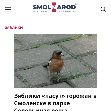
Перейти
к
содержанию
зяблики
Зяблики «пасут» горожан в
Смоленске в парке
Соловьиная роща