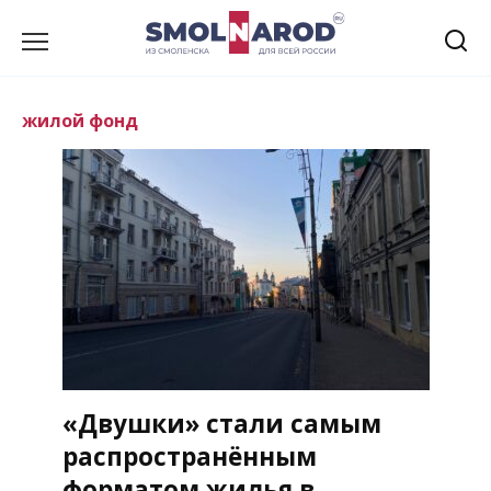
Перейти
к
содержанию
жилой фонд
«Двушки» стали самым
распространённым
форматом жилья в