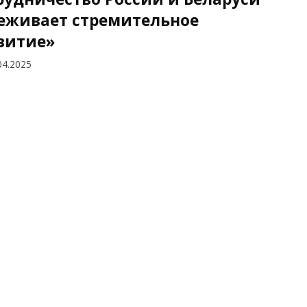
еживает стремительное
витие»
04.2025