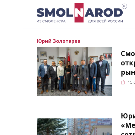
Перейти
к
содержанию
Юрий Золотарев
Смо
отк
рын
15.
Юри
«Ме
сот