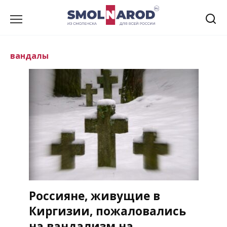
Перейти
к
содержанию
вандалы
Россияне, живущие в
Киргизии, пожаловались
на вандализм на