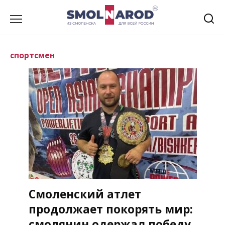
Перейти
к
содержанию
спортсмен
Смоленский атлет
продолжает покорять мир:
смолянин одержал победу