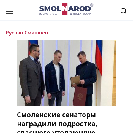
Перейти
к
содержанию
Руслан Смашнев
Смоленские сенаторы
наградили подростка,
спасшего утопающую