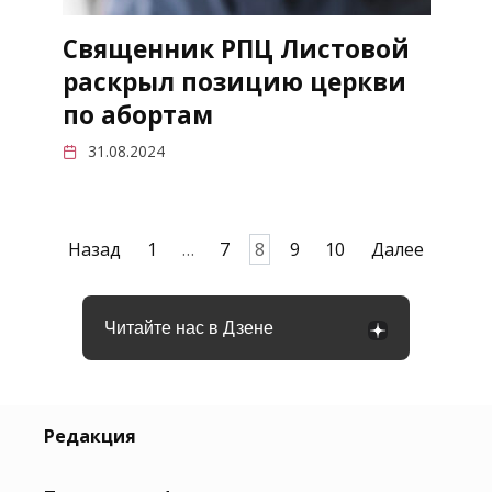
Священник РПЦ Листовой
раскрыл позицию церкви
по абортам
31.08.2024
Пагинация
Назад
1
…
7
8
9
10
Далее
записей
Читайте нас в Дзене
Редакция