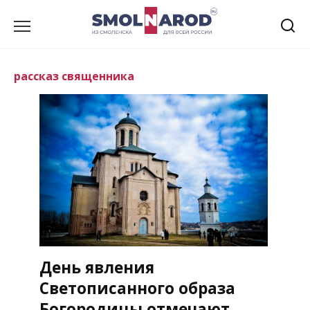
Перейти
к
содержанию
рассказ священника
День явления
Светописанного образа
Богородицы отмечают