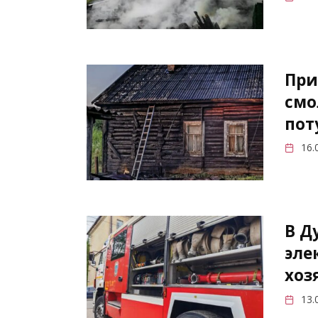
При
смо
пот
16.
В Д
эле
хоз
13.