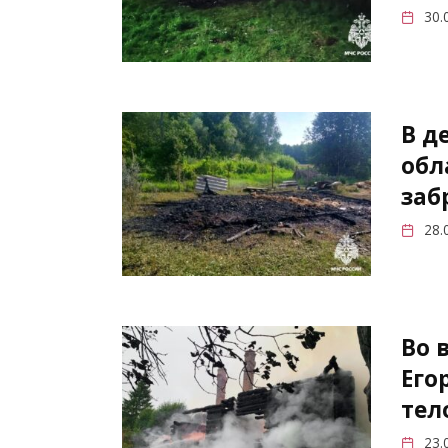
30.
В д
обл
заб
28.
Во 
Его
тел
23.