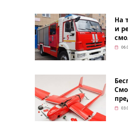
На 
и р
смо
06.
Бес
Смо
пре
03.