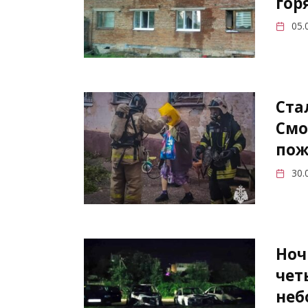
гор
05.
Ста
Смо
пож
30.
Ноч
чет
неб