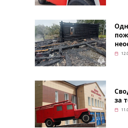
Одн
пож
нео
12.
Сво
за 
11.