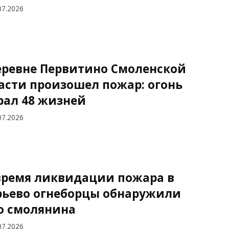
07.2026
еревне Первитино Смоленской
асти произошел пожар: огонь
рал 48 жизней
07.2026
время ликвидации пожара в
рьево огнеборцы обнаружили
о смолянина
07.2026