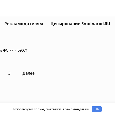
итель иномарки сбил двух
Рекламодателям
Цитирование Smolnarod.RU
еходов на тротуаре в
ленске
07.2025
№ ФС 77 – 59071
3
Далее
Используем cookie, счётчики и рекомендации
OK