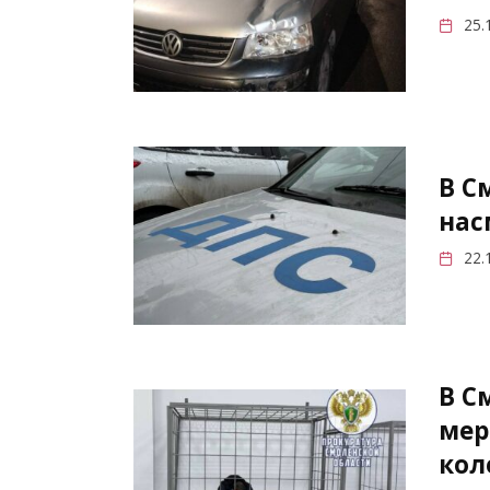
25.
В С
нас
22.
В С
мер
кол