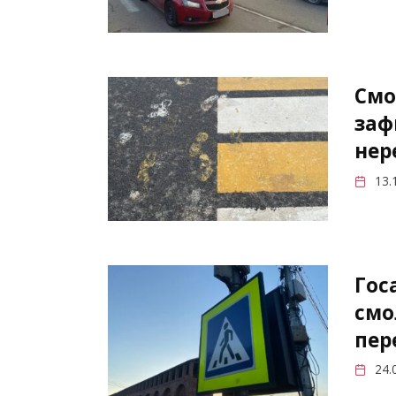
Смо
заф
нер
13.
Гос
смо
пер
24.