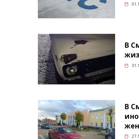
01.
В С
жиз
31.
В С
ино
же
27.