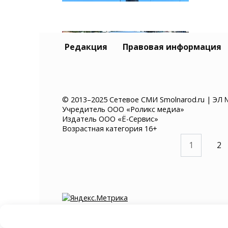
Вод
Редакция
Правовая информация
пеш
Смо
30.
© 2013–2025 Сетевое СМИ Smolnarod.ru | ЭЛ 
Учредитель ООО «Роликс медиа»
Издатель ООО «Ё-Сервис»
Возрастная категория 16+
Пагинация
1
2
записей