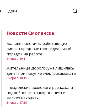
И
ДЗЕН
Новости Смоленска
Больше половины работающих
смолян предпочитают идеальный
порядок на работе
Вчера в 19:11
Жительница Дорогобужа лишилась
денег при покупке электросамоката
Вчера в 18:15
Гнездовские археологи рассказали
подробности о захоронениях и
мелких находках
Вчера в 17:28