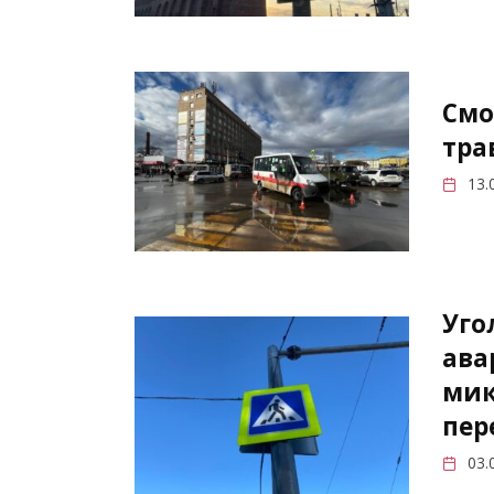
Смо
тра
13.
Уго
ава
мик
пер
03.