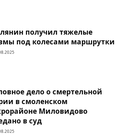
лянин получил тяжелые
вмы под колесами маршрутки
08.2025
ловное дело о смертельной
рии в смоленском
рорайоне Миловидово
едано в суд
08.2025