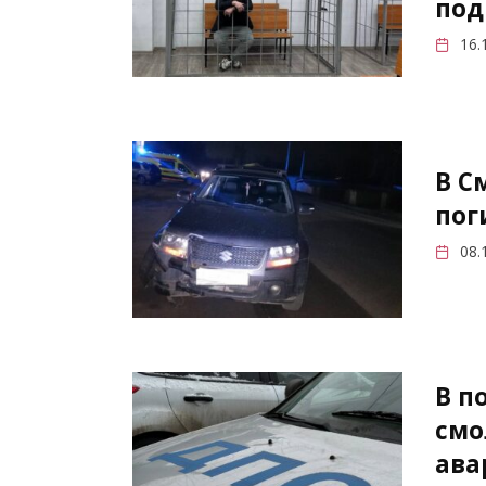
под
16.
В С
пог
08.
В п
смо
ава