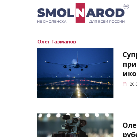
Перейти
к
содержанию
Олег Газманов
Суп
при
ико
20.
Оле
руб