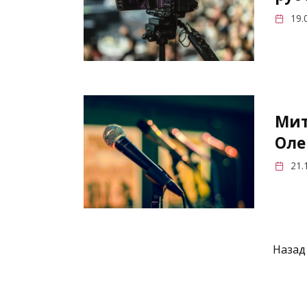
19.
Мит
Оле
21.
Пагинация
Назад
записей