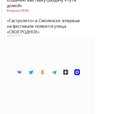
кошачью выставку-раздачу «Путь
домой»
Вчера в 09:09
«Гастролето» в Смоленске: впервые
на фестивале появится улица
«СВОЕ.РОДНОЕ»
07.08.2026
Все новости
Читайте нас в Дзене