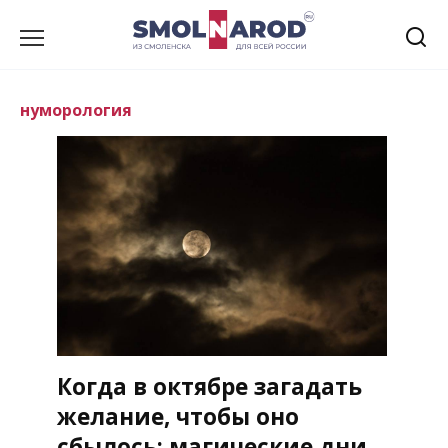
Перейти
к
содержанию
нуморология
Когда в октябре загадать
желание, чтобы оно
сбылось: магические дни