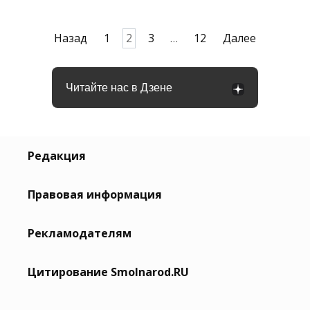
Пагинация
Назад
1
2
3
…
12
Далее
записей
Читайте нас в Дзене
Редакция
Правовая информация
Рекламодателям
Цитирование Smolnarod.RU