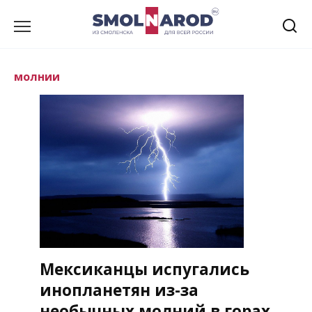
Перейти
к
содержанию
молнии
Мексиканцы испугались
инопланетян из-за
необычных молний в горах