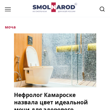
Перейти
к
содержанию
моча
Нефролог Камароске
назвала цвет идеальной
мочи для здорового